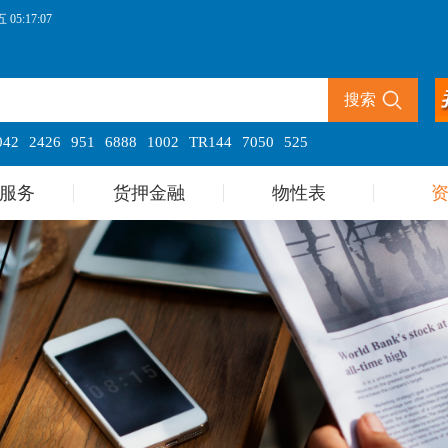
05:17:07
搜索
042
2426
951
6888
1002
TR144
7050
525
服务
货押金融
物性表