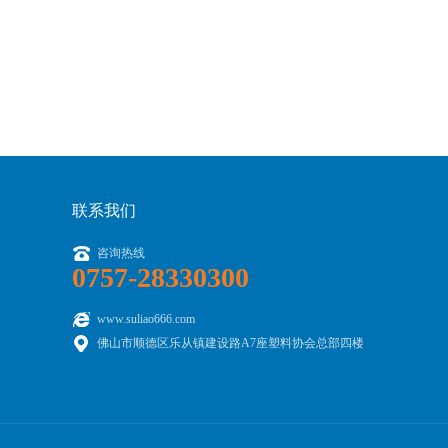
联系我们
咨询热线
0757-28330300
www.suliao666.com
佛山市顺德区乐从镇建设路A7座塑料协会总部四楼