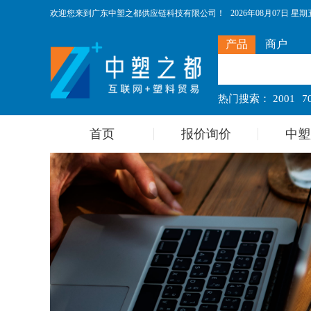
欢迎您来到广东中塑之都供应链科技有限公司！
2026年08月07日 星期五 
产品
商户
热门搜索：
2001
7
首页
报价询价
中塑