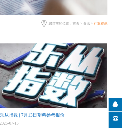
您当前的位置：
首页
>
资讯
>
产业资讯
乐从指数 | 7月13日塑料参考报价
2026-07-13