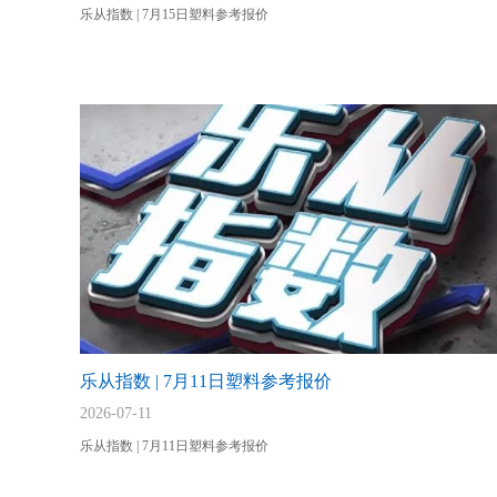
乐从指数 | 7月15日塑料参考报价
乐从指数 | 7月11日塑料参考报价
2026-07-11
乐从指数 | 7月11日塑料参考报价