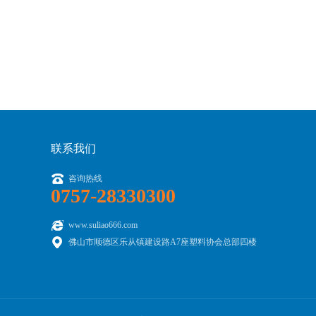
报74.23美元/桶，涨幅1.42美元或1.9%。
联系我们
咨询热线
0757-28330300
www.suliao666.com
佛山市顺德区乐从镇建设路A7座塑料协会总部四楼