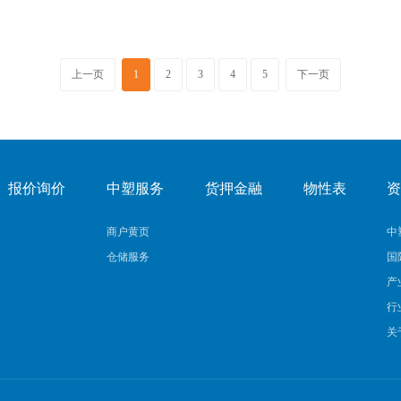
美元/桶，涨幅0.01美元。
上一页
1
2
3
4
5
下一页
报价询价
中塑服务
货押金融
物性表
商户黄页
中
仓储服务
国
产
行
关