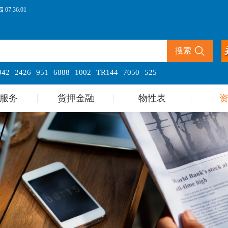
07:36:01
搜索
042
2426
951
6888
1002
TR144
7050
525
服务
货押金融
物性表