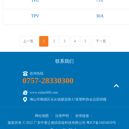
TPU
75Y
TPV
30A
上一页
1
2
3
4
5
下一页
联系我们
咨询热线
0757-28330300
www.suliao666.com
佛山市顺德区乐从镇建设路A7座塑料协会总部四楼
网站地图
法律声明
友情链接
版权所有 © 2022 广东中塑之都供应链科技有限公司
粤ICP备16054659号