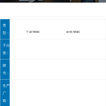
类
工程塑料
改性塑料
型：
子分
类：
牌
号：
生产
厂
商：