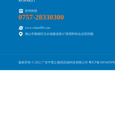
咨询热线
0757-28330300
www.suliao666.com
佛山市顺德区乐从镇建设路A7座塑料协会总部四楼
版权所有 © 2022 广东中塑之都供应链科技有限公司
粤ICP备16054659号