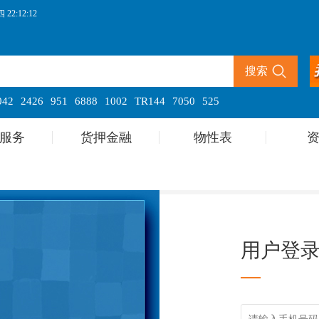
22:12:12
搜索
042
2426
951
6888
1002
TR144
7050
525
服务
货押金融
物性表
用户登